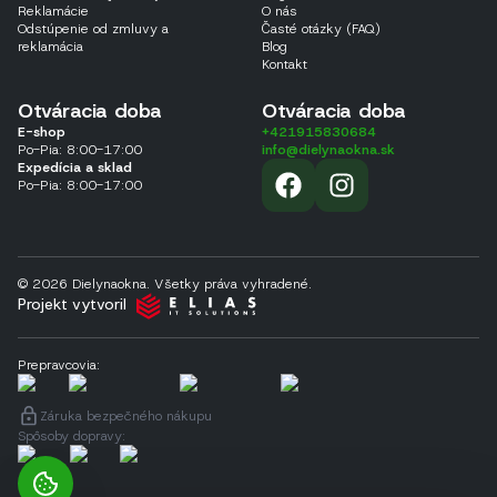
Reklamácie
O nás
Odstúpenie od zmluvy a
Časté otázky (FAQ)
reklamácia
Blog
Kontakt
Otváracia doba
Otváracia doba
E-shop
+421915830684
Po-Pia: 8:00-17:00
info@dielynaokna.sk
Expedícia a sklad
Po-Pia: 8:00-17:00
© 2026 Dielynaokna. Všetky práva vyhradené.
Projekt vytvoril
Prepravcovia
:
Záruka bezpečného nákupu
Spôsoby dopravy
: