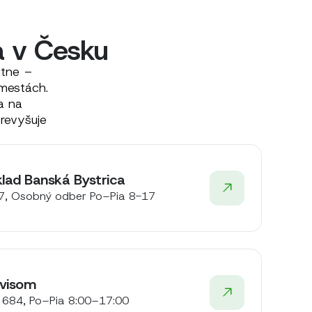
a v Česku
útne –
mestách.
a na
revyšuje
klad Banská Bystrica
7, Osobný odber Po–Pia 8-17
rvisom
684, Po–Pia 8:00–17:00