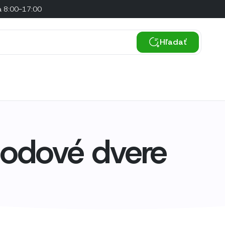
a 8:00-17:00
Hľadať
hodové dvere