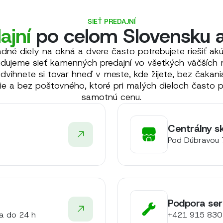
SIEŤ PREDAJNÍ
ajní
po celom Slovensku 
dné diely na okná a dvere často potrebujete riešiť ak
udujeme sieť kamenných predajní vo všetkých väčších 
dvihnete si tovar hneď v meste, kde žijete, bez čakani
ie a bez poštovného, ktoré pri malých dieloch často p
samotnú cenu.
Centrálny s
.
Pod Dúbravou 
Podpora se
ia do 24 h
+421 915 830 