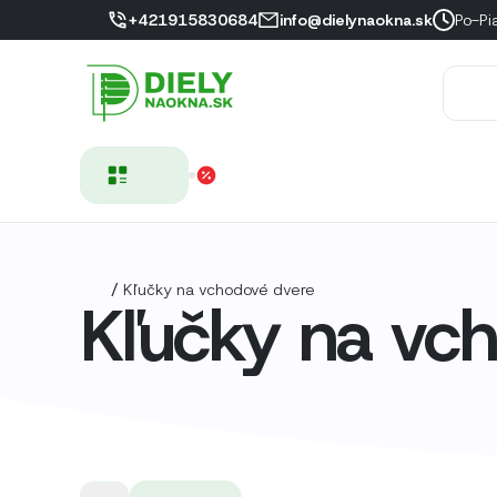
+421915830684
info@dielynaokna.sk
Po-Pi
/
Kľučky na vchodové dvere
Kľučky na vc