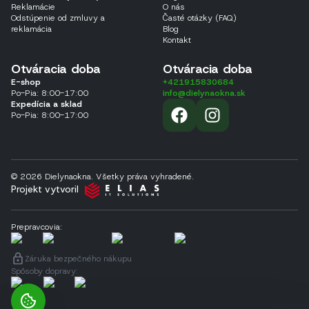
Reklamácie
O nás
Odstúpenie od zmluvy a
Časté otázky (FAQ)
reklamácia
Blog
Kontakt
Otváracia doba
Otváracia doba
E-shop
+421915830684
Po-Pia: 8:00-17:00
info@dielynaokna.sk
Expedícia a sklad
Po-Pia: 8:00-17:00
© 2026 Dielynaokna. Všetky práva vyhradené.
Projekt vytvoril
Prepravcovia
:
Záruka bezpečného nákupu
Spôsoby dopravy
: