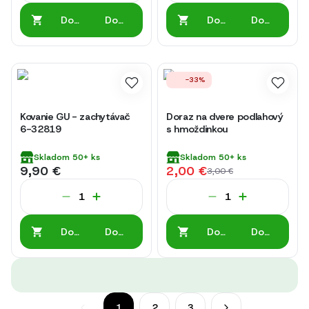
Do
Do
Do
Do
košíka
košíka
košíka
košíka
-33%
Kovanie GU - zachytávač
Doraz na dvere podlahový
6-32819
s hmoždinkou
Skladom
50+
ks
Skladom
50+
ks
9,90 €
2,00 €
3,00 €
Do
Do
Do
Do
košíka
košíka
košíka
košíka
1
2
3