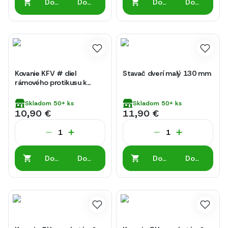
Do
Do
Do
Do
košíka
košíka
košíka
košíka
Kovanie KFV # diel
Stavač dverí malý 130 mm
rámového protikusu k
zámku do vchodových
dverí 116-06-5
Skladom
50+
ks
Skladom
50+
ks
10,90 €
11,90 €
Do
Do
Do
Do
košíka
košíka
košíka
košíka