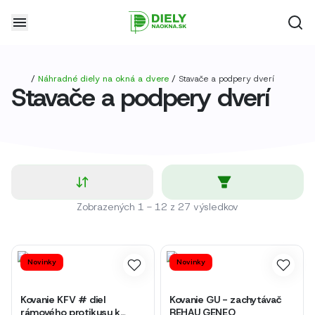
/
Náhradné diely na okná a dvere
/
Stavače a podpery dverí
Stavače a podpery dverí
Zobrazených
1
-
12
z
27
výsledkov
Novinky
Novinky
Kovanie KFV # diel
Kovanie GU - zachytávač
rámového protikusu k
REHAU GENEO