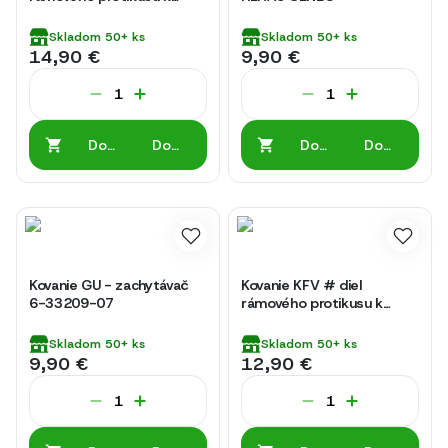
zámku do vchodových
dverí 116-06-2 / 31 V-9
Skladom
50+
ks
Skladom
50+
ks
14,90 €
9,90 €
Do
Do
Do
Do
košíka
košíka
košíka
košíka
Kovanie GU - zachytávač
Kovanie KFV # diel
6-33209-07
rámového protikusu k
zámku do vchodových
dverí 116-08-5
Skladom
50+
ks
Skladom
50+
ks
9,90 €
12,90 €