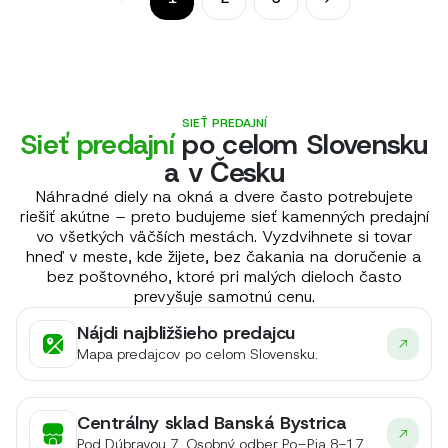
SIEŤ PREDAJNÍ
Sieť predajní
po celom Slovensku
a v Česku
Náhradné diely na okná a dvere často potrebujete
riešiť akútne – preto budujeme sieť kamenných predajní
vo všetkých väčších mestách. Vyzdvihnete si tovar
hneď v meste, kde žijete, bez čakania na doručenie a
bez poštovného, ktoré pri malých dieloch často
prevyšuje samotnú cenu.
Nájdi najbližšieho predajcu
Mapa predajcov po celom Slovensku.
Centrálny sklad Banská Bystrica
Pod Dúbravou 7, Osobný odber Po–Pia 8-17