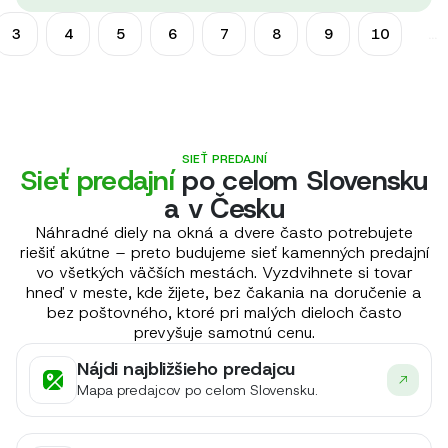
3
4
5
6
7
8
9
10
...
SIEŤ PREDAJNÍ
Sieť predajní
po celom Slovensku
a v Česku
Náhradné diely na okná a dvere často potrebujete
riešiť akútne – preto budujeme sieť kamenných predajní
vo všetkých väčších mestách. Vyzdvihnete si tovar
hneď v meste, kde žijete, bez čakania na doručenie a
bez poštovného, ktoré pri malých dieloch často
prevyšuje samotnú cenu.
Nájdi najbližšieho predajcu
Mapa predajcov po celom Slovensku.