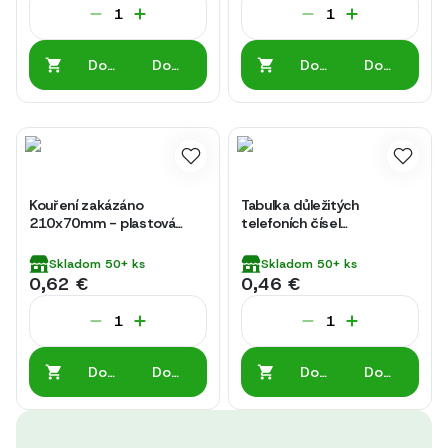
Do
Do
Do
Do
košíka
košíka
košíka
košíka
Kouření zakázáno
Tabulka důležitých
210x70mm - plastová
telefoních čísel
tabulka
74x105mm - samolepka
Skladom
50+
ks
Skladom
50+
ks
0,62 €
0,46 €
Do
Do
Do
Do
košíka
košíka
košíka
košíka