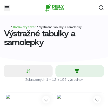
/
Doplnkový tovar
/
Výstražné tabuľky a samolepky
Výstražné tabuľky a
samolepky
Zobrazených
1
-
12
z
159
výsledkov