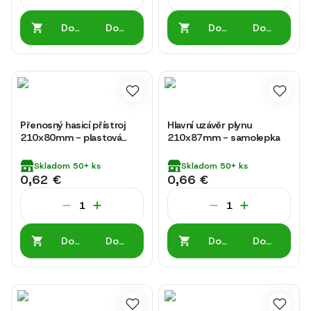
Do
Do
Do
Do
košíka
košíka
košíka
košíka
Přenosný hasicí přístroj
Hlavní uzávěr plynu
210x80mm - plastová
210x87mm - samolepka
tabulka
Skladom
50+
ks
Skladom
50+
ks
0,62 €
0,66 €
Do
Do
Do
Do
košíka
košíka
košíka
košíka