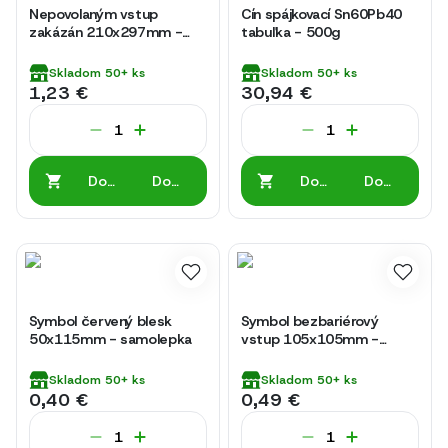
Nepovolaným vstup
Cín spájkovací Sn60Pb40
zakázán 210x297mm -
tabuľka - 500g
plastová tabulka
Skladom
50+
ks
Skladom
50+
ks
1,23 €
30,94 €
Do
Do
Do
Do
košíka
košíka
košíka
košíka
Symbol červený blesk
Symbol bezbariérový
50x115mm - samolepka
vstup 105x105mm -
samolepka
Skladom
50+
ks
Skladom
50+
ks
0,40 €
0,49 €