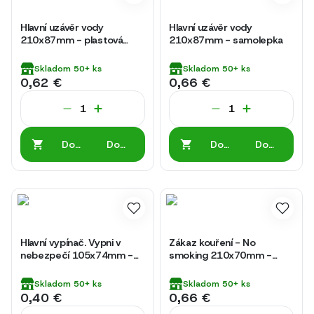
Hlavní uzávěr vody
Hlavní uzávěr vody
210x87mm - plastová
210x87mm - samolepka
tabulka
Skladom
50+
ks
Skladom
50+
ks
0,62 €
0,66 €
Do
Do
Do
Do
košíka
košíka
košíka
košíka
Hlavní vypínač. Vypni v
Zákaz kouření - No
nebezpečí 105x74mm -
smoking 210x70mm -
samolepka
samolepka
Skladom
50+
ks
Skladom
50+
ks
0,40 €
0,66 €