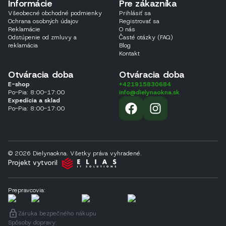
Informácie
Pre zákazníka
Všeobecné obchodné podmienky
Prihlásiť sa
Ochrana osobných údajov
Registrovať sa
Reklamácie
O nás
Odstúpenie od zmluvy a
Časté otázky (FAQ)
reklamácia
Blog
Kontakt
Otváracia doba
Otváracia doba
E-shop
+421915830684
Po-Pia: 8:00-17:00
info@dielynaokna.sk
Expedícia a sklad
Po-Pia: 8:00-17:00
© 2026 Dielynaokna. Všetky práva vyhradené.
Projekt vytvoril
Prepravcovia
:
Záruka bezpečného nákupu
Spôsoby dopravy
: