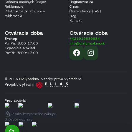
Ochrana osobných údajov
Registrovať sa
Reklamácie
O nás
Odstúpenie od zmluvy a
Časté otázky (FAQ)
reklamácia
Blog
Kontakt
Otváracia doba
Otváracia doba
E-shop
+421915830684
Po-Pia: 8:00-17:00
info@dielynaokna.sk
Expedícia a sklad
Po-Pia: 8:00-17:00
© 2026 Dielynaokna. Všetky práva vyhradené.
Projekt vytvoril
Prepravcovia
:
Záruka bezpečného nákupu
Spôsoby dopravy
: