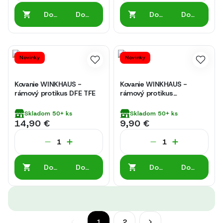
Do
Do
Do
Do
košíka
košíka
košíka
košíka
Novinky
Novinky
Kovanie WINKHAUS -
Kovanie WINKHAUS -
rámový protikus DFE TFE
rámový protikus
SBA.K.652.P5
Skladom
50+
ks
Skladom
50+
ks
14,90 €
9,90 €
Do
Do
Do
Do
košíka
košíka
košíka
košíka
1
2