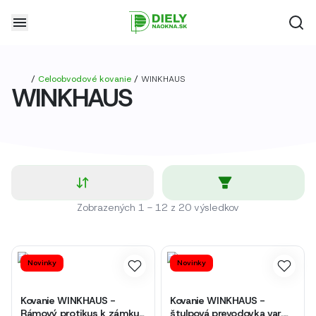
/
Celoobvodové kovanie
/
WINKHAUS
WINKHAUS
Zobrazených
1
-
12
z
20
výsledkov
Novinky
Novinky
Kovanie WINKHAUS -
Kovanie WINKHAUS -
Rámový protikus k zámku
štulpová prevodovka var.