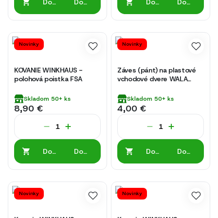
Do
Do
Do
Do
košíka
košíka
košíka
košíka
Novinky
Novinky
KOVANIE WINKHAUS -
Záves (pánt) na plastové
polohová poistka FSA
vchodové dvere WALA
AXM2 nosn. 120kg
Skladom
50+
ks
Skladom
50+
ks
8,90 €
4,00 €
Do
Do
Do
Do
košíka
košíka
košíka
košíka
Novinky
Novinky