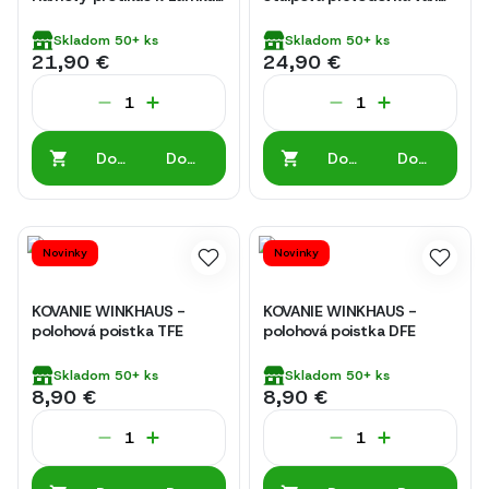
plastových vchodových
výška kľučky GASM.800
dverí U26-76
FFH 560-800 mm
Skladom
50+
ks
Skladom
50+
ks
21,90 €
24,90 €
Do
Do
Do
Do
košíka
košíka
košíka
košíka
Novinky
Novinky
KOVANIE WINKHAUS -
KOVANIE WINKHAUS -
polohová poistka TFE
polohová poistka DFE
Skladom
50+
ks
Skladom
50+
ks
8,90 €
8,90 €