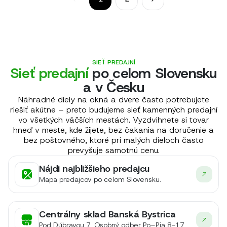
SIEŤ PREDAJNÍ
Sieť predajní
po celom Slovensku
a v Česku
Náhradné diely na okná a dvere často potrebujete
riešiť akútne – preto budujeme sieť kamenných predajní
vo všetkých väčších mestách. Vyzdvihnete si tovar
hneď v meste, kde žijete, bez čakania na doručenie a
bez poštovného, ktoré pri malých dieloch často
prevyšuje samotnú cenu.
Nájdi najbližšieho predajcu
Mapa predajcov po celom Slovensku.
Centrálny sklad Banská Bystrica
Pod Dúbravou 7, Osobný odber Po–Pia 8-17